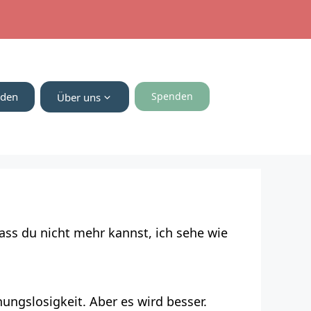
nden
Spenden
Über uns
ass du nicht mehr kannst, ich sehe wie
nungslosigkeit. Aber es wird besser.