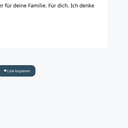
r für deine Familie. Für dich. Ich denke
Link kopieren