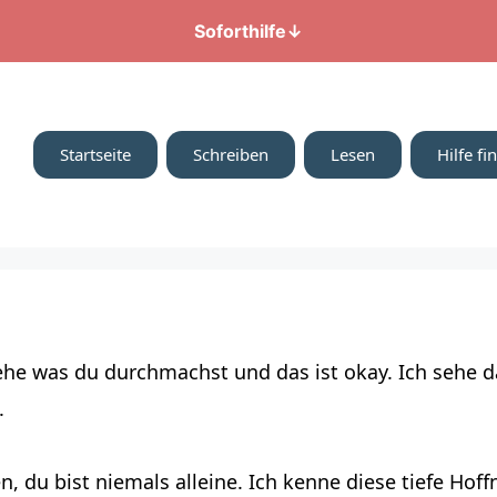
Soforthilfe
↓
Startseite
Schreiben
Lesen
Hilfe fi
sehe was du durchmachst und das ist okay. Ich sehe d
.
, du bist niemals alleine. Ich kenne diese tiefe Hoff