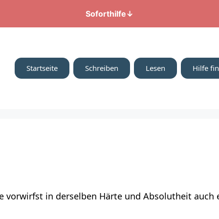
Soforthilfe
↓
Startseite
Schreiben
Lesen
Hilfe fi
de vorwirfst in derselben Härte und Absolutheit auc