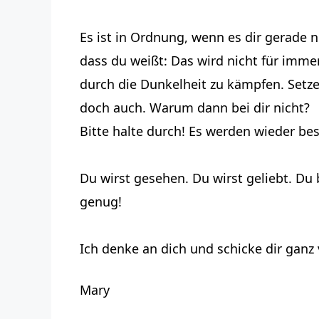
Es ist in Ordnung, wenn es dir gerade ni
dass du weißt: Das wird nicht für immer
durch die Dunkelheit zu kämpfen. Setze 
doch auch. Warum dann bei dir nicht?
Bitte halte durch! Es werden wieder be
Du wirst gesehen. Du wirst geliebt. Du b
genug!
Ich denke an dich und schicke dir ganz v
Mary