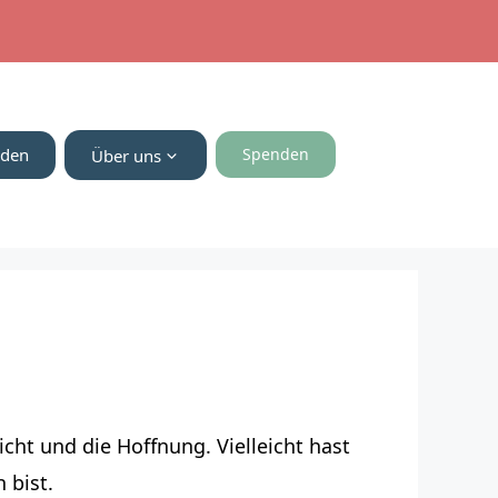
nden
Spenden
Über uns
icht und die Hoffnung. Vielleicht hast
 bist.