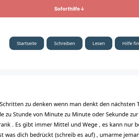
Soforthilfe
↓
Startseite
Schreiben
Lesen
Hilfe fi
es in Schritten zu denken wenn man denkt den nächste
nde zu Stunde von Minute zu Minute oder Sekunde z
 krank . Es gibt immer Mittel und Wege , es kann nur
fest was dich bedrückt (schreib es auf) , umarme jem